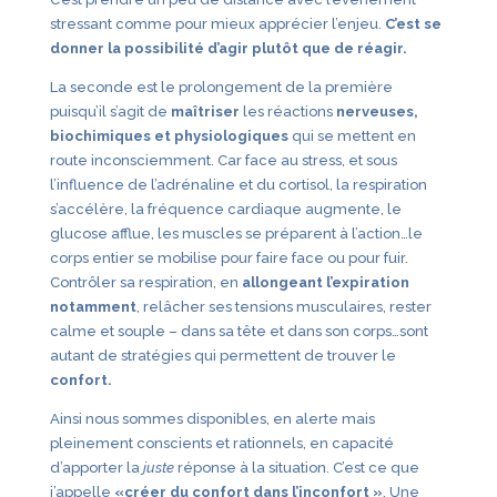
stressant comme pour mieux apprécier l’enjeu.
C’est se
donner la possibilité d’agir plutôt que de réagir.
La seconde est le prolongement de la première
puisqu’il s’agit de
maîtriser
les réactions
nerveuses,
biochimiques et physiologiques
qui se mettent en
route inconsciemment. Car face au stress, et sous
l’influence de l’adrénaline et du cortisol, la respiration
s’accélère, la fréquence cardiaque augmente, le
glucose afflue, les muscles se préparent à l’action…le
corps entier se mobilise pour faire face ou pour fuir.
Contrôler sa respiration, en
allongeant l’expiration
notamment
, relâcher ses tensions musculaires, rester
calme et souple – dans sa tête et dans son corps…sont
autant de stratégies qui permettent de trouver le
confort.
Ainsi nous sommes disponibles, en alerte mais
pleinement conscients et rationnels, en capacité
d’apporter la
juste
réponse à la situation. C’est ce que
j’appelle
«créer du confort dans l’inconfort »
. Une