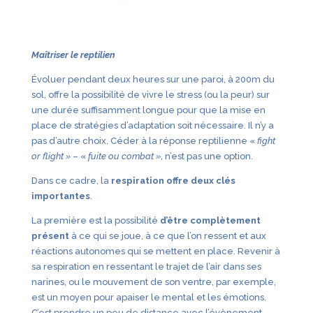
Maîtriser le reptilien
Évoluer pendant deux heures sur une paroi, à 200m du
sol, offre la possibilité de vivre le stress (ou la peur) sur
une durée suffisamment longue pour que la mise en
place de stratégies d’adaptation soit nécessaire. Il n’y a
pas d’autre choix. Céder à la réponse reptilienne «
fight
or flight »
– «
fuite ou combat »
, n’est pas une option.
Dans ce cadre, la
respiration offre deux clés
importantes
.
La première est la possibilité
d’être complètement
présent
à ce qui se joue, à ce que l’on ressent et aux
réactions autonomes qui se mettent en place. Revenir à
sa respiration en ressentant le trajet de l’air dans ses
narines, ou le mouvement de son ventre, par exemple,
est un moyen pour apaiser le mental et les émotions.
C’est prendre un peu de distance avec l’évènement