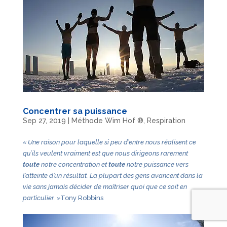
Concentrer sa puissance
Sep 27, 2019
|
Méthode Wim Hof ®
,
Respiration
« Une raison pour laquelle si peu d’entre nous réalisent ce
qu’ils veulent vraiment est que nous dirigeons rarement
toute
notre concentration et
toute
notre puissance vers
l’atteinte d’un résultat. La plupart des gens avancent dans la
vie sans jamais décider de maîtriser quoi que ce soit en
particulier. »
Tony Robbins