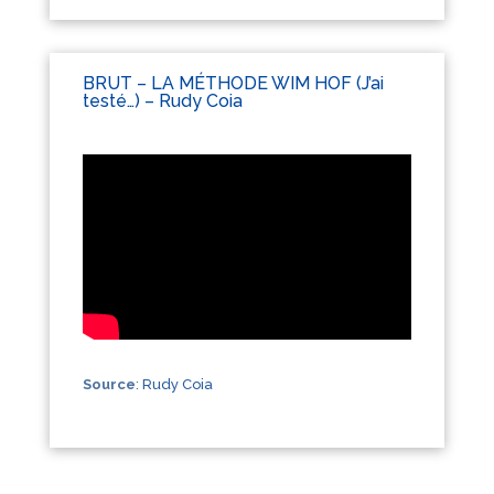
BRUT – LA MÉTHODE WIM HOF (J’ai
testé…) – Rudy Coia
Source
:
Rudy Coia